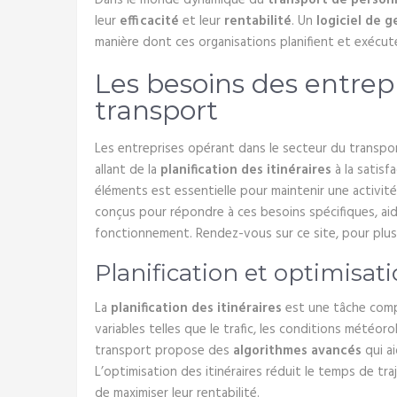
Dans le monde dynamique du
transport de person
leur
efficacité
et leur
rentabilité
. Un
logiciel de 
manière dont ces organisations planifient et exécut
Les besoins des entrep
transport
Les entreprises opérant dans le secteur du transpo
allant de la
planification des itinéraires
à la satisf
éléments est essentielle pour maintenir une activité 
conçus pour répondre à ces besoins spécifiques, aid
fonctionnement. Rendez-vous sur ce site, pour plus
Planification et optimisati
La
planification des itinéraires
est une tâche comp
variables telles que le trafic, les conditions météor
transport propose des
algorithmes avancés
qui ai
L’optimisation des itinéraires réduit le temps de tr
de maximiser leur rentabilité.