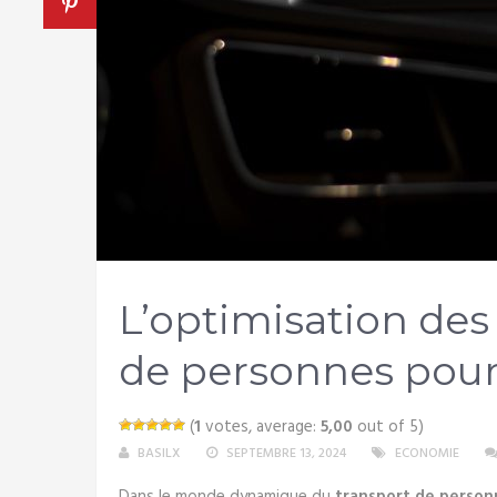
L’optimisation des 
de personnes pour 
(
1
votes, average:
5,00
out of 5)
BASILX
SEPTEMBRE 13, 2024
ECONOMIE