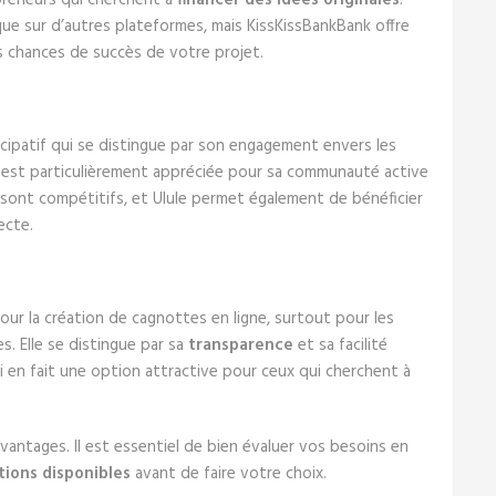
epreneurs qui cherchent à
financer des idées originales
.
que sur d’autres plateformes, mais KissKissBankBank offre
 chances de succès de votre projet.
cipatif qui se distingue par son engagement envers les
le est particulièrement appréciée pour sa communauté active
e sont compétitifs, et Ulule permet également de bénéficier
ecte.
ur la création de cagnottes en ligne, surtout pour les
s. Elle se distingue par sa
transparence
et sa facilité
qui en fait une option attractive pour ceux qui cherchent à
vantages. Il est essentiel de bien évaluer vos besoins en
tions disponibles
avant de faire votre choix.