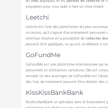
les
frais
appliqués, et les
options de collecte
de fo
populaires pour vous aider à faire un choix éclairé.
Leetchi
Leetchi est l’une des plateformes les plus reconnue
occasions, qu’il s’agisse d’un événement personnel ou
interface intuitive et la possibilité de
collecter de
peuvent être appliqués, ce qui est un élément à con
GoFundMe
GoFundMe est une plateforme internationale qui se 
personnels et d’initiatives caritatives. Elle est con
mondial. Un des avantages de GoFundMe est l’absence
des frais de traitement peuvent être déduits des co
KissKissBankBank
KissKissBankBank se spécialise dans le financement p