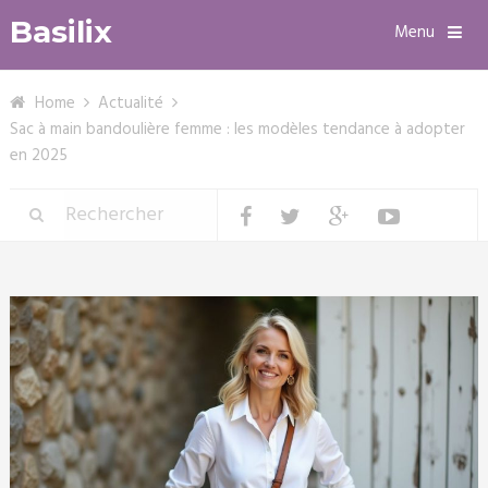
Basilix
Menu
Home
Actualité
Sac à main bandoulière femme : les modèles tendance à adopter
en 2025