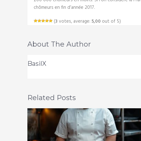
200 000 chômeurs en moins. Si l’on considère la Fr
chômeurs en fin d’année 2017.
(
3
votes, average:
5,00
out of 5)
About The Author
BasilX
Related Posts