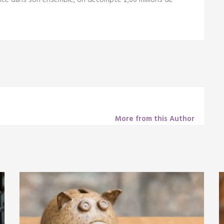
ance dans son ensemble, on décompte 2,66 millions de
More from this Author